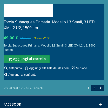
Torcia Subacquea Primaria, Modello L3 Small, 3 LED
XM-L2 U2, 1500 Lm
49,00 €
61,25 €
Sconto
-20%
Torcia Subacquea Primaria, Modello L3 Small, 3 LED XM-L2 U2, 1500
Lumen.
Aggiungi al carrello
Anteprima
Aggiungi alla lista dei desideri
Mi piace
Aggiungi al confronto
Succ
1
2
Visualizzati 1-19 su 20 articoli
FACEBOOK