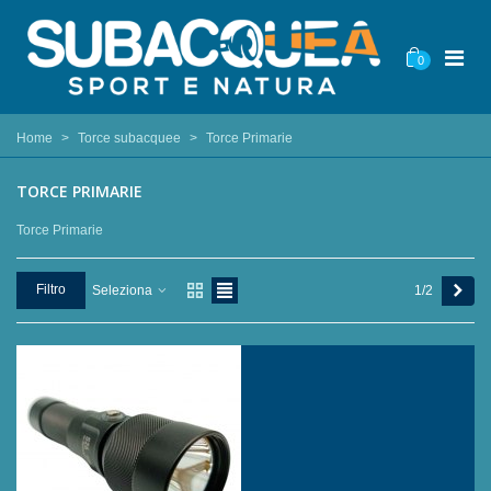
0
Home
>
Torce subacquee
>
Torce Primarie
TORCE PRIMARIE
Torce Primarie
Succ
Filtro
1/2
Seleziona