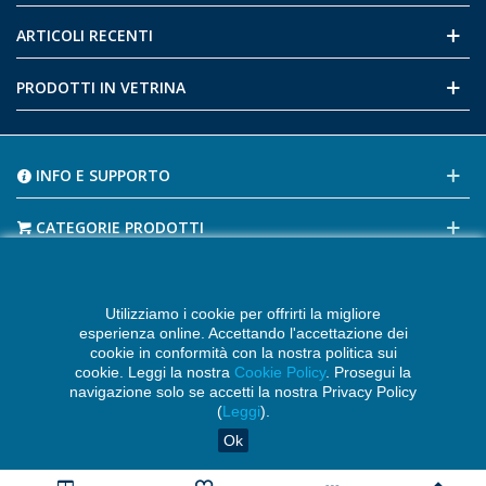
ARTICOLI RECENTI
PRODOTTI IN VETRINA
INFO E SUPPORTO
CATEGORIE PRODOTTI
CONTATTI E RECAPITI
Utilizziamo i cookie per offrirti la migliore
TAG POPOLARI
esperienza online. Accettando l'accettazione dei
cookie in conformità con la nostra politica sui
cookie. Leggi la nostra
Cookie Policy
. Prosegui la
navigazione solo se accetti la nostra Privacy Policy
(
Leggi
).
Ok
Copyright © 2019-23 Subacquea Sport e Natura - P. IVA: 04226360719