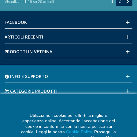
Succ
1
2
Visualizzati 1-19 su 20 articoli
FACEBOOK
ARTICOLI RECENTI
PRODOTTI IN VETRINA
INFO E SUPPORTO
CATEGORIE PRODOTTI
CONTATTI E RECAPITI
Utilizziamo i cookie per offrirti la migliore
TAG POPOLARI
esperienza online. Accettando l'accettazione dei
cookie in conformità con la nostra politica sui
cookie. Leggi la nostra
Cookie Policy
. Prosegui la