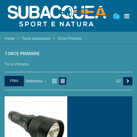
0
Home
>
Torce subacquee
>
Torce Primarie
TORCE PRIMARIE
Torce Primarie
Succ
Filtro
1/2
Seleziona