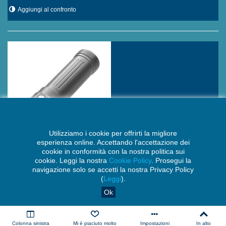
Aggiungi al confronto
Utilizziamo i cookie per offrirti la migliore
esperienza online. Accettando l'accettazione dei
cookie in conformità con la nostra politica sui
cookie. Leggi la nostra
Cookie Policy
. Prosegui la
Torcia Subacquea Per Foto E Video,Marca
navigazione solo se accetti la nostra Privacy Policy
(
Leggi
).
DivePro,Modello Vision Pro+,1 Led Cree CMA2550
Ok
,15000 Lumen Reali
699,00 €
Colonna sinistra
Mi è piaciuto molto
Impostazioni
In alto