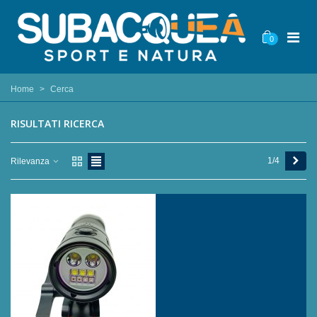
0
Home
>
Cerca
RISULTATI RICERCA
Succ
1/4
Rilevanza