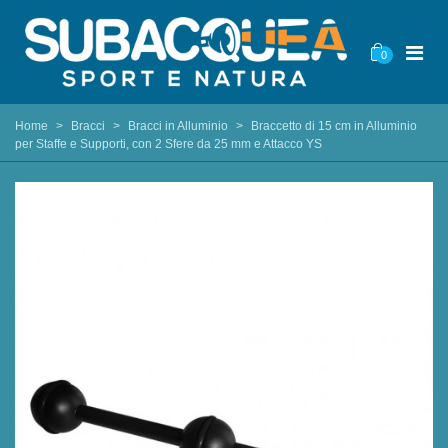
0
Home
>
Bracci
>
Bracci in Alluminio
>
Braccetto di 15 cm in Alluminio
per Staffe e Supporti, con 2 Sfere da 25 mm e Attacco YS