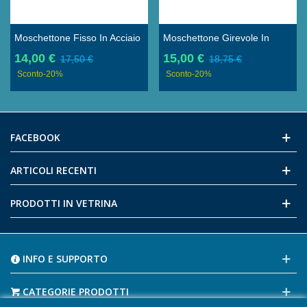
Moschettone Fisso In Acciaio
Moschettone Girevole In
Inox 316 Di Alta Qualità Per
Acciaio Inox 316 Di Alta
14,00 €
15,00 €
17,50 €
18,75 €
Subacquea, Spinnaker,
Qualità Per Subacquea,
Sconto
-20%
Sconto
-20%
Nautica, Barca A Vela, 94 Mm
Spinnaker, Nautica, Barca A
Vela, 122 Mm
FACEBOOK
ARTICOLI RECENTI
PRODOTTI IN VETRINA
INFO E SUPPORTO
CATEGORIE PRODOTTI