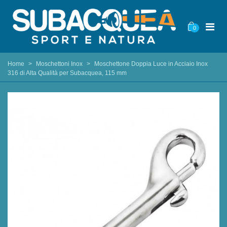
0
Home
>
Moschettoni Inox
>
Moschettone Doppia Luce in Acciaio Inox
316 di Alta Qualità per Subacquea, 115 mm