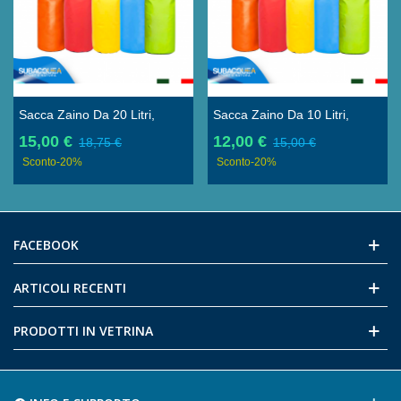
Sacca Zaino Da 20 Litri,
Sacca Zaino Da 10 Litri,
Borsone Impermeabile In
Borsone Impermeabile In
15,00 €
12,00 €
18,75 €
15,00 €
PVC, Borsa Stagna Per
PVC, Borsa Stagna Per
Sconto
-20%
Sconto
-20%
Barca, Piscina E Mare
Barca, Piscina E Mare
FACEBOOK
ARTICOLI RECENTI
PRODOTTI IN VETRINA