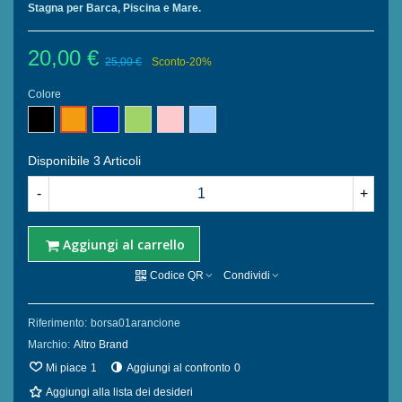
Stagna per Barca, Piscina e Mare.
20,00 €
25,00 €
Sconto
-20%
Colore
Nero
Blu
Verde
Rosa
Celeste
Arancione
Disponibile
3 Articoli
-
+
Aggiungi al carrello
Codice QR
Condividi
Riferimento:
borsa01arancione
Marchio:
Altro Brand
Mi piace
1
Aggiungi al confronto
0
Aggiungi alla lista dei desideri