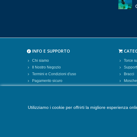
INFO E SUPPORTO
CATEG
Chi siamo
Torce 
Il Nostro Negozio
Supporti
Termini e Condizioni d'uso
Bracci
Pagamento sicuro
Moschet
Spedizione e Consegna
Batterie
Contattaci
Caricab
Mappa del sito
Borse 
Utilizziamo i cookie per offrirti la migliore esperienza on
Cookie Policy
Altro
Privacy Policy