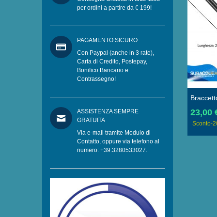
Supporto In PLA Polilattato
per ordini a partire da € 199!
aggiorata In
Per Scooter Subacquei
80,00 €
100,00 €
io, Morsetto Per Staffe
 €
18,75 €
Sconto
-20%
rti, Con Doppia
20%
PAGAMENTO SICURO
 Sfera Da 25 Mm
Con Paypal (anche in 3 rate),
Carta di Credito, Postepay,
Bonifico Bancario e
Contrassegno!
Braccett
Diametr
23,00 
ASSISTENZA SEMPRE
Galleggi
GRATUITA
Sconto
-
Supporti
Via e-mail tramite Modulo di
Mm
Contatto, oppure via telefono al
numero: +39.3280533027.