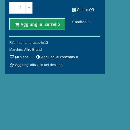
-
+
Codice QR
Condividi
Aggiungi al carrello
Riferimento:
braccetto13
Marchio:
Altro Brand
Torcia Subacquea
Caricabatteria
Mi piace
0
Aggiungi al confronto
0
Speleo S.S.N., Modello
Universale 18650 26650
Aggiungi alla lista dei desideri
H04,...
Batteria...
289,00 €
361,25 €
-20%
15,00 €
18,75 €
-20%
Torcia Subacquea
Batteria LiitoKala 26650
Speleo S.S.N., Modello
5000 mAh 3.7 V al...
H02, 4...
11,00 €
13,75 €
-20%
320,00 €
400,00 €
-20%
Batteria Soshine 26650
Batteria Hi-Max 26650
5500 mAh 3.7 V al
5000 mAh 3.7 V al
Litio...
Litio...