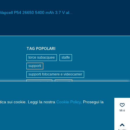
 Vapcell P54 26650 5400 mAh 3.7 V al...
TAG POPOLARI
torce subacquee
staffe
supporti
supporti fotocamere e videocamer
torce primarie
braccetti
bracci
Foggia
torce con maniglia goodman
itica sui cookie. Leggi la nostra
Cookie Policy
. Prosegui la
braccetti alluminio
doppia sfera
Mi è
piaciuto
molto