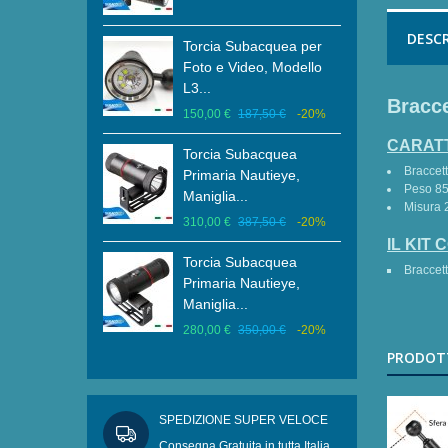
00,00 €
-20%
DESC
Torcia Subacquea per
Brac
Subacquea
Foto e Video, Modello
Diam
, Modello XHP
L3...
Carb
Bracce
150,00 €
187,50 €
-20%
20,0
150,00 €
-20%
CARATT
Torcia Subacquea
Brac
Braccett
Primaria Nautieye,
Diam
Peso 85
Maniglia...
Carb
Misura 
310,00 €
387,50 €
-20%
18,0
IL KIT
Torcia Subacquea
Clam
Braccett
Primaria Nautieye,
Allu
Maniglia...
Staf
280,00 €
350,00 €
-20%
15,0
PRODOTT
SPEDIZIONE SUPER VELOCE
Consegna Gratuita in tutta Italia