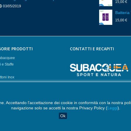
15,00 €
03/05/2019
Batteria
15,00 €
ORIE PRODOTTI
CONTATTI E RECAPITI
subacquee
 e Staffe
toni Inox
Subacquea Sport e Natura
atterie
Via Manfredonia, 52/37 - 71121 
Stagne
info@subacqueasportenatura.it
line. Accettando l'accettazione dei cookie in conformità con la nostra pol
navigazione solo se accetti la nostra Privacy Policy (
Leggi
).
+39.3280533027
Ok