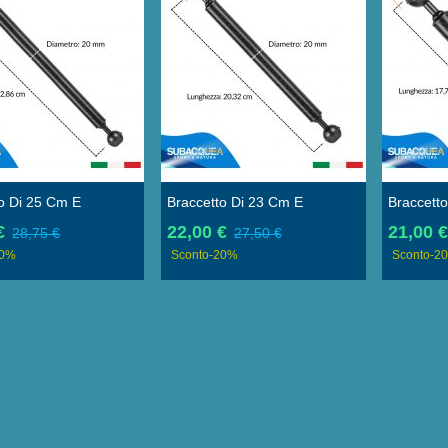
o Di 25 Cm E
Braccetto Di 23 Cm E
Braccett
o 2 Cm In Carbonio
Diametro 2 Cm In Carbonio
Diametro
€
22,00 €
21,00 
28,75 €
27,50 €
ante Per Staffe E
Galleggiante Per Staffe E
Galleggia
20%
Sconto
-20%
Sconto
-2
, Con 2 Sfere Da 25
Supporti, Con 2 Sfere Da 25
Supporti,
Mm
Mm