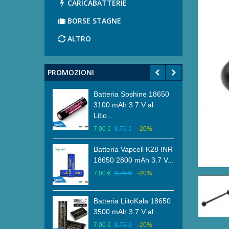
CARICABATTERIE
BORSE STAGNE
ALTRO
PROMOZIONI
ubacquea di
Batteria Soshine 18650
Brac
 Primaria
3100 mAh 3.7 V al
Diam
.
Litio...
Carb
7,50 €
-20%
7,00 €
8,75 €
-20%
23,0
ubacquea di
Batteria Vapcell K28 INR
Brac
 Primaria
18650 2800 mAh 3.7 V...
Diam
.
Carb
7,00 €
8,75 €
-20%
7,50 €
-20%
22,0
Batteria LiitoKala 18650
ubacquea di
Brac
3500 mAh 3.7 V al...
Primaria e per
Diam
7,00 €
8,75 €
-20%
21,0