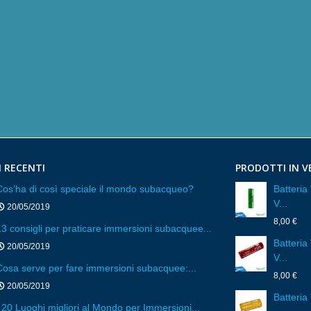
I RECENTI
PRODOTTI IN V
Cos’ha di così speciale il mondo subacqueo?
Batteri
V...
20/05/2019
8,00 €
13 consigli per praticare immersioni subacquee...
Batteri
20/05/2019
V...
Cosa serve per fare immersioni subacquee:...
8,00 €
20/05/2019
Batteria
I 20 Luoghi migliori al Mondo per Immersioni...