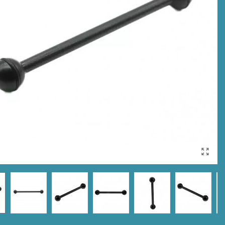
cetto di 25 cm e
Clamp maggiorata in
etro 2 cm in
Alluminio, Morsetto per...
onio...
15,00 €
18,75 €
-20%
0 €
28,75 €
-20%
Torcia Subacquea
cetto di 23 cm e
Primaria Nautieye,
etro 2 cm in
Modello...
onio...
169,00 €
211,25 €
-20%
0 €
27,50 €
-20%
Torcia Subacquea
cetto di 20.5 cm e
Primaria Nautieye,
etro 2 cm in...
Modello...
0 €
26,25 €
-20%