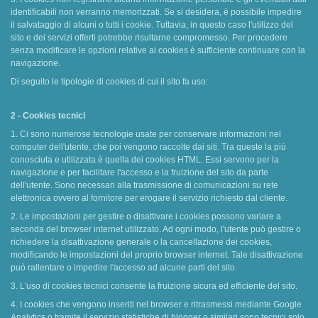
identificabili non verranno memorizzati. Se si desidera, è possibile impedire
il salvataggio di alcuni o tutti i cookie. Tuttavia, in questo caso l'utilizzo del
sito e dei servizi offerti potrebbe risultarne compromesso. Per procedere
senza modificare le opzioni relative ai cookies è sufficiente continuare con la
navigazione.
Di seguito le tipologie di cookies di cui il sito fa uso:
2 - Cookies tecnici
1. Ci sono numerose tecnologie usate per conservare informazioni nel
computer dell'utente, che poi vengono raccolte dai siti. Tra queste la più
conosciuta e utilizzata è quella dei cookies HTML. Essi servono per la
navigazione e per facilitare l'accesso e la fruizione del sito da parte
dell'utente. Sono necessari alla trasmissione di comunicazioni su rete
elettronica ovvero al fornitore per erogare il servizio richiesto dal cliente.
2. Le impostazioni per gestire o disattivare i cookies possono variare a
seconda del browser internet utilizzato. Ad ogni modo, l'utente può gestire o
richiedere la disattivazione generale o la cancellazione dei cookies,
modificando le impostazioni del proprio browser internet. Tale disattivazione
può rallentare o impedire l'accesso ad alcune parti del sito.
3. L'uso di cookies tecnici consente la fruizione sicura ed efficiente del sito.
4. I cookies che vengono inseriti nel browser e ritrasmessi mediante Google
Analytics o tramite il servizio statistiche di blogger o similari sono tecnici solo