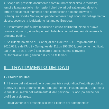
4. Scopo del presente documento è fornire indicazioni circa le modalità, i
tempi e la natura delle informazioni che i titolari del trattamento devono
fornire agli utenti al momento della connessione alle pagine web di
Subacquea Sport e Natura, indipendentemente dagli scopi del collegamento
stesso, secondo la legislazione Italiana ed Europea.
5. L'informativa può subire modifiche a causa dell'introduzione di nuove
norme al riguardo, si invita pertanto l'utente a controllare periodicamente la
presente pagina.
6. Se l'utente ha meno di 14 anni, ai sensi dell'art.8, c.1 regolamento UE
2016/679, e dell'Art. 2 - Quinquies del D.Lgs 196/2003, così come modificato
dal D.Lgs 181/18, dovrà legittimare il suo consenso attraverso
l'autorizzazione dei genitori o di chi ne fa le veci.
II - TRATTAMENTO DEI DATI
1 - Titolare dei Dati
1. Il titolare del trattamento è la persona fisica o giuridica, l'autorità pubblica,
il servizio o altro organismo che, singolarmente o insieme ad altri, determina
le finalità e i mezzi del trattamento di dati personali. Si occupa anche dei
profili sulla sicurezza.
2. Relativamente al presente sito web il titolare del trattamento è: