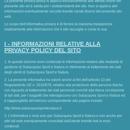
La presente privacy policy si applica esclusivamente alle attività online del
presente sito ed è valida per i visitatori/utenti del sito. Non si applica alle
informazioni eventualmente raccolte tramite canali diversi dal presente sito
web.
Lo scopo dell’informativa privacy è di fornire la massima trasparenza
relativamente alle informazioni che il sito raccoglie e come le usa.
I - INFORMAZIONI RELATIVE ALLA
PRIVACY POLICY DEL SITO
1. In questa sezione sono contenute le informazioni relative alle modalità di
gestione di Subacquea Sport e Natura in riferimento al trattamento dei dati
degli utenti di Subacquea Sport e Natura.
2. La presente informativa ha valore anche ai fini dell'articolo 13 del
Regolamento UE n. 2016/679, relativo alla protezione delle persone fisiche
con riguardo al trattamento dei dati personali nonché alla libera circolazione
di tali dati, per i soggetti che interagiscono con Subacquea Sport e Natura ed
è raggiungibile all'indirizzo corrispondente alla pagina iniziale:
http://www.subacqueasportenatura.it
3. L'informativa è resa solo per Subacquea Sport e Natura e non anche per
altri siti web eventualmente consultati dall'utente tramite link in esso
contenuti.