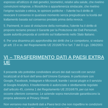
espresso all'utilizzo di dati genetici, biometrici, relativi alla salute, che rivelino
convinzioni religiose, o filosofiche o appartenenza sindacale, che rivelino
l'origine razziale o etnica, le opinioni politiche – l'utente ha il diritto di
revocare il consenso in qualsiasi momento senza pregiudicare la liceità del
trattamento basata sul consenso prestato prima della revoca.
5. Parimenti, in caso di violazione della normativa, l'utente ha il diritto di
proporre reclamo presso il Garante per la Protezione dei Dati Personali,
quale autorità preposta al controllo sul trattamento nello Stato Italiano.
6. Per una disamina più approfondita dei diritti che Le competono, si vedano
gli artt. 15 e ss. del Regolamento UE 2016/679 e l'art. 7 del D.Lgs. 196/2003.
VI – TRASFERIMENTO DATI A PAESI EXTRA
UE
Il presente sito potrebbe condividere alcuni dei dati raccolti con servizi
localizzati al di fuori dell’area dell’Unione Europea. In particolare con
Google, Facebook, Instagram e Microsoft, tramite i social plugin e il servizio
di Google Analytics. Il trasferimento è autorizzato e strettamente regolato
dall’articolo 45, comma 1 del Regolamento UE 2016/679, per cui non
occorre ulteriore consenso. Le aziende sopra menzionate garantiscono la
propria adesione al Privacy Shield.
Non verranno mai trasferiti dati a Paesi terzi che non rispettino le condizioni