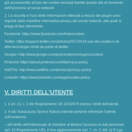
già acconsentito all'uso dei cookie veicolati tramite questo sito al momento
dell'iscrizione al social network.
2. La raccolta e l'uso delle informazioni ottenute a mezzo del plugin sono
regolati dalle rispettive informative privacy dei social network, alle quali si
prega di fare riferimento:
Facebook: https://www.facebook.com/help/cookies
Twitter: https://support.twitter.com/articles/20170519-uso-dei-cookie-e-di-
altre-tecnologie-simili-da-parte-di-twitter
Google+:http://www.google.com/policies/technologies/cookies
Pinterest: https://about.pinterest.com/it/privacy-policy
AddThis: http://www.addthis.com/privacy/privacy-policy
Linkedin: https://www.linkedin.com/legal/cookie-policy
V. DIRITTI DELL'UTENTE
1. L'art. 13, c. 2 del Regolamento UE 2016/679 elenca i diritti dell'utente.
2. Il sito Subacquea Sport e Natura intende pertanto informare l'utente
sull'esistenza:
– del diritto dell'interessato di chiedere al titolare l'accesso ai dati personali
(art. 15 Regolamento UE), il loro aggiornamento (art. 7, co. 3, lett. a) D.Lgs.