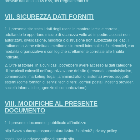
previste dall’articolo 45 e ss, del Regolamento UE.
VII. SICUREZZA DATI FORNITI
1. Il presente sito tratta i dati degli utenti in maniera lecita e corretta,
adottando le opportune misure di sicurezza volte ad impedire accessi non
autorizzati, divulgazione, modifica o distruzione non autorizzata dei dati. Il
trattamento viene effettuato mediante strumenti informatici e/o telematici, con
modalità organizzative e con logiche strettamente correlate alle finalità
indicate.
2. Oltre al titolare, in alcuni casi, potrebbero avere accesso ai dati categorie
di incaricati coinvolti nell'organizzazione del sito (personale amministrativo,
commerciale, marketing, legali, amministratori di sistema) ovvero soggetti
esterni (come fornitori di servizi tecnici terzi, corrieri postali, hosting provider,
società informatiche, agenzie di comunicazione).
VIII. MODIFICHE AL PRESENTE
DOCUMENTO
1. Il presente documento, pubblicato all'indirizzo:
http://www.subacqueasportenatura.it/store/content/2-privacy-policy
costituisce la privacy policy di questo sito.