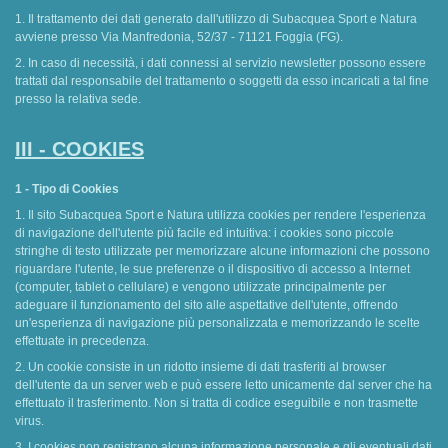
1. Il trattamento dei dati generato dall'utilizzo di Subacquea Sport e Natura
avviene presso Via Manfredonia, 52/37 - 71121 Foggia (FG).
2. In caso di necessità, i dati connessi al servizio newsletter possono essere
trattati dal responsabile del trattamento o soggetti da esso incaricati a tal fine
presso la relativa sede.
III - COOKIES
1 - Tipo di Cookies
1. Il sito Subacquea Sport e Natura utilizza cookies per rendere l'esperienza
di navigazione dell'utente più facile ed intuitiva: i cookies sono piccole
stringhe di testo utilizzate per memorizzare alcune informazioni che possono
riguardare l'utente, le sue preferenze o il dispositivo di accesso a Internet
(computer, tablet o cellulare) e vengono utilizzate principalmente per
adeguare il funzionamento del sito alle aspettative dell'utente, offrendo
un'esperienza di navigazione più personalizzata e memorizzando le scelte
effettuate in precedenza.
2. Un cookie consiste in un ridotto insieme di dati trasferiti al browser
dell'utente da un server web e può essere letto unicamente dal server che ha
effettuato il trasferimento. Non si tratta di codice eseguibile e non trasmette
virus.
3. I cookies non registrano alcuna informazione personale e gli eventuali dati