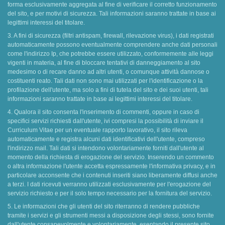
forma esclusivamente aggregata al fine di verificare il corretto funzionamento
del sito, e per motivi di sicurezza. Tali informazioni saranno trattate in base ai
legittimi interessi del titolare.
3. A fini di sicurezza (filtri antispam, firewall, rilevazione virus), i dati registrati
automaticamente possono eventualmente comprendere anche dati personali
come l'indirizzo Ip, che potrebbe essere utilizzato, conformemente alle leggi
vigenti in materia, al fine di bloccare tentativi di danneggiamento al sito
medesimo o di recare danno ad altri utenti, o comunque attività dannose o
costituenti reato. Tali dati non sono mai utilizzati per l'identificazione o la
profilazione dell'utente, ma solo a fini di tutela del sito e dei suoi utenti, tali
informazioni saranno trattate in base ai legittimi interessi del titolare.
4. Qualora il sito consenta l'inserimento di commenti, oppure in caso di
specifici servizi richiesti dall'utente, ivi compresi la possibilità di inviare il
Curriculum Vitae per un eventuale rapporto lavorativo, il sito rileva
automaticamente e registra alcuni dati identificativi dell'utente, compreso
l'indirizzo mail. Tali dati si intendono volontariamente forniti dall'utente al
momento della richiesta di erogazione del servizio. Inserendo un commento
o altra informazione l'utente accetta espressamente l'informativa privacy, e in
particolare acconsente che i contenuti inseriti siano liberamente diffusi anche
a terzi. I dati ricevuti verranno utilizzati esclusivamente per l'erogazione del
servizio richiesto e per il solo tempo necessario per la fornitura del servizio.
5. Le informazioni che gli utenti del sito riterranno di rendere pubbliche
tramite i servizi e gli strumenti messi a disposizione degli stessi, sono fornite
dall'utente consapevolmente e volontariamente, esentando il presente sito