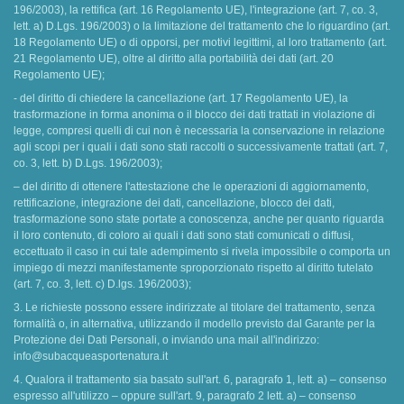
196/2003), la rettifica (art. 16 Regolamento UE), l'integrazione (art. 7, co. 3,
lett. a) D.Lgs. 196/2003) o la limitazione del trattamento che lo riguardino (art.
18 Regolamento UE) o di opporsi, per motivi legittimi, al loro trattamento (art.
21 Regolamento UE), oltre al diritto alla portabilità dei dati (art. 20
Regolamento UE);
- del diritto di chiedere la cancellazione (art. 17 Regolamento UE), la
trasformazione in forma anonima o il blocco dei dati trattati in violazione di
legge, compresi quelli di cui non è necessaria la conservazione in relazione
agli scopi per i quali i dati sono stati raccolti o successivamente trattati (art. 7,
co. 3, lett. b) D.Lgs. 196/2003);
– del diritto di ottenere l'attestazione che le operazioni di aggiornamento,
rettificazione, integrazione dei dati, cancellazione, blocco dei dati,
trasformazione sono state portate a conoscenza, anche per quanto riguarda
il loro contenuto, di coloro ai quali i dati sono stati comunicati o diffusi,
eccettuato il caso in cui tale adempimento si rivela impossibile o comporta un
impiego di mezzi manifestamente sproporzionato rispetto al diritto tutelato
(art. 7, co. 3, lett. c) D.lgs. 196/2003);
3. Le richieste possono essere indirizzate al titolare del trattamento, senza
formalità o, in alternativa, utilizzando il modello previsto dal Garante per la
Protezione dei Dati Personali, o inviando una mail all'indirizzo:
info@subacqueasportenatura.it
4. Qualora il trattamento sia basato sull'art. 6, paragrafo 1, lett. a) – consenso
espresso all'utilizzo – oppure sull'art. 9, paragrafo 2 lett. a) – consenso