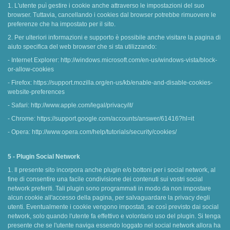
1. L'utente puì gestire i cookie anche attraverso le impostazioni del suo
browser. Tuttavia, cancellando i cookies dal browser potrebbe rimuovere le
preferenze che ha impostato per il sito.
2. Per ulteriori informazioni e supporto è possibile anche visitare la pagina di
aiuto specifica del web browser che si sta utilizzando:
- Internet Explorer: http://windows.microsoft.com/en-us/windows-vista/block-
or-allow-cookies
- Firefox: https://support.mozilla.org/en-us/kb/enable-and-disable-cookies-
website-preferences
- Safari: http://www.apple.com/legal/privacy/it/
- Chrome: https://support.google.com/accounts/answer/61416?hl=it
- Opera: http://www.opera.com/help/tutorials/security/cookies/
5 - Plugin Social Network
1. Il presente sito incorpora anche plugin e/o bottoni per i social network, al
fine di consentire una facile condivisione dei contenuti sui vostri social
network preferiti. Tali plugin sono programmati in modo da non impostare
alcun cookie all'accesso della pagina, per salvaguardare la privacy degli
utenti. Eventualmente i cookie vengono impostati, se così previsto dai social
network, solo quando l'utente fa effettivo e volontario uso del plugin. Si tenga
presente che se l'utente naviga essendo loggato nel social network allora ha