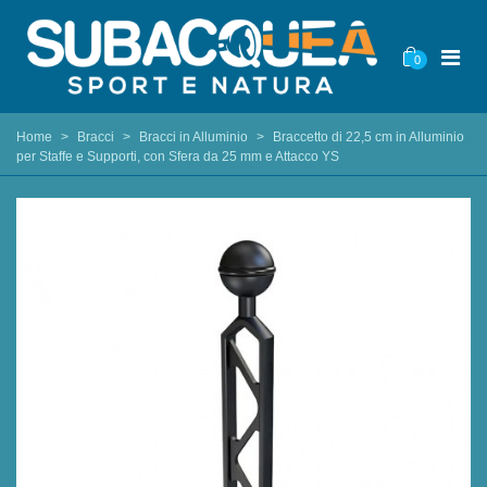
0
Home
>
Bracci
>
Bracci in Alluminio
>
Braccetto di 22,5 cm in Alluminio
per Staffe e Supporti, con Sfera da 25 mm e Attacco YS