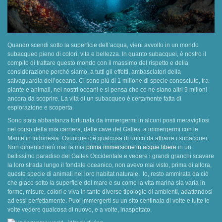
Quando scendi sotto la superficie dell’acqua, vieni avvolto in un mondo
subacqueo pieno di colori, vita e bellezza. In quanto subacquei, è nostro il
compito di trattare questo mondo con il massimo del rispetto e della
considerazione perché siamo, a tutti gli effetti, ambasciatori della
salvaguardia dell’oceano. Ci sono più di 1 milione di specie conosciute, tra
piante e animali, nei nostri oceani e si pensa che ce ne siano altri 9 milioni
ancora da scoprire. La vita di un subacqueo è certamente fatta di
esplorazione e scoperta.
Sono stata abbastanza fortunata da immergermi in alcuni posti meravigliosi
nel corso della mia carriera, dalle cave del Galles, a immergermi con le
Mante in Indonesia. Ovunque c’è qualcosa di unico da attrarre i subacquei.
Non dimenticherò mai la mia
prima immersione in acque libere
in un
bellissimo paradiso del Galles Occidentale e vedere i grandi granchi scavare
la loro strada lungo il fondale oceanico, non avevo mai visto, prima di allora,
queste specie di animali nel loro habitat naturale. Io, resto ammirata da ciò
che giace sotto la superficie del mare e su come la vita marina sia varia in
forme, misure, colori e viva in tante diverse tipologie di ambienti, adattandosi
ad essi perfettamente. Puoi immergerti su un sito centinaia di volte e tutte le
volte vedere qualcosa di nuovo, e a volte, inaspettato.