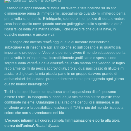
Essendo un’appassionata di storia, mi diverto a fare ricerche su un sito
d’immersione prima di immergermi, specialmente quando mi immergo per la
prima volta su un relitto. È intrigante, scendere in un pezzo di storia e vedere
cosa fosse quella nave quando ancora galleggiava sulla superficie e ora è
l’oasi felice della vita marina locale, il che vuol dire che quella nave, in
qualche maniera, è ancora viva.
È un sogno che diventa realtà oggi quello di lavorare nell’industria
subacquea e di insegnare agli altri ciò che so sull’oceano e su quanto sia
importante proteggerlo. Vedere le persone vivere il mondo subacqueo per la
prima volta è un’esperienza incredibilmente gratificante e spesso sono
sorpresi dalla varietà e dalla diversità della vita marina che vedono. Io taglio
regolarmente fili da pesca aggrovigliati, tiro su qualsiasi pezzo di rifiuto e mi
assicuro di giocare la mia piccola parte in un gruppo davvero grande di
ambasciatori dell’oceano, prendendomene cura e proteggendo ogni giorno
questo mondo meraviglioso.
Tutti i subacquei hanno un qualcosa che li appassiona di più: possono
essere i relitti , la topografia subacquea, la vita marina o tutte queste cose
combinate insieme. Qualunque sia la ragione per cui ci si immerge, è un
privilegio avere la possibilità di esplorare il 71% in più del mondo rispetto a
coloro che non si avventurano nel blu.
‘L’oceano infiamma il cuore, stimola l’immaginazione e porta alla gioia
eterna dell’anima’.
Robert Wyland