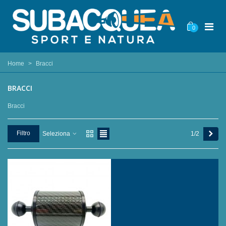
0
Home
>
Bracci
BRACCI
Bracci
Succ
Filtro
1/2
Seleziona