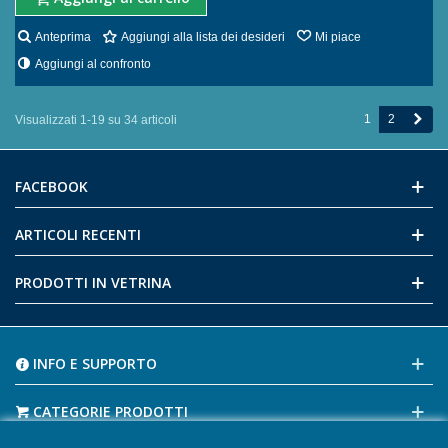
Anteprima
Aggiungi alla lista dei desideri
Mi piace
Aggiungi al confronto
Succ
1
2
Visualizzati 1-19 su 34 articoli
FACEBOOK
ARTICOLI RECENTI
PRODOTTI IN VETRINA
INFO E SUPPORTO
CATEGORIE PRODOTTI