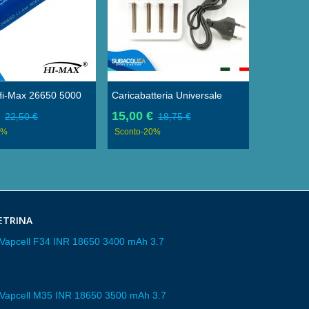
 Hi-Max 26650 5000
Caricabatteria Universale
 Al Litio Ricaricabile
18650 26650 Batteria AA
€
15,00 €
22,50 €
18,75 €
Di Protezione
Ricaricabile
0%
Sconto
-20%
ETRINA
a Vapcell F34 INR 18650 3400 mAh 3.7
a Vapcell M35 INR 18650 3500 mAh 3.7