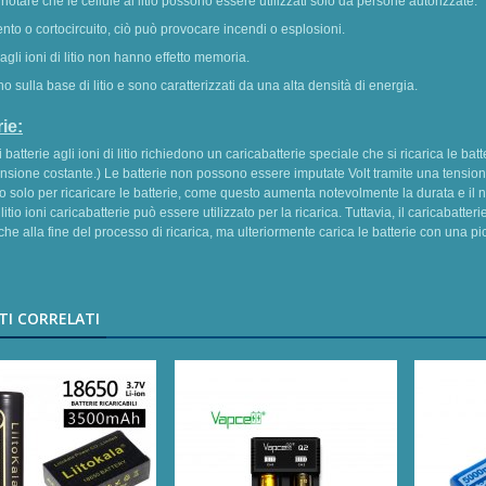
 notare che le cellule al litio possono essere utilizzati solo da persone autorizzate.
nto o cortocircuito, ciò può provocare incendi o esplosioni.
 agli ioni di litio non hanno effetto memoria.
o sulla base di litio e sono caratterizzati da una alta densità di energia.
ie:
i batterie agli ioni di litio richiedono un caricabatterie speciale che si ricarica le
ensione costante.) Le batterie non possono essere imputate Volt tramite una tensione 
 solo per ricaricare le batterie, come questo aumenta notevolmente la durata e il nu
 litio ioni caricabatterie può essere utilizzato per la ricarica. Tuttavia, il caricabat
 che alla fine del processo di ricarica, ma ulteriormente carica le batterie con una 
I CORRELATI