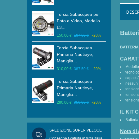
00,00 €
-20%
DESC
Torcia Subacquea per
Brac
Subacquea
Foto e Video, Modello
Diam
, Modello XHP
L3...
Carb
Batter
150,00 €
187,50 €
-20%
20,0
150,00 €
-20%
BATTERIA 
Torcia Subacquea
Brac
Primaria Nautieye,
Diam
CARATT
Maniglia...
Carb
Modello
310,00 €
387,50 €
-20%
18,0
tecnolog
capacit
Torcia Subacquea
Clam
nessun 
Primaria Nautieye,
tension
Allu
Maniglia...
tension
Staf
tension
280,00 €
350,00 €
-20%
15,0
IL KIT
Batteri
SPEDIZIONE SUPER VELOCE
Nota di 
Consegna Gratuita in tutta Italia