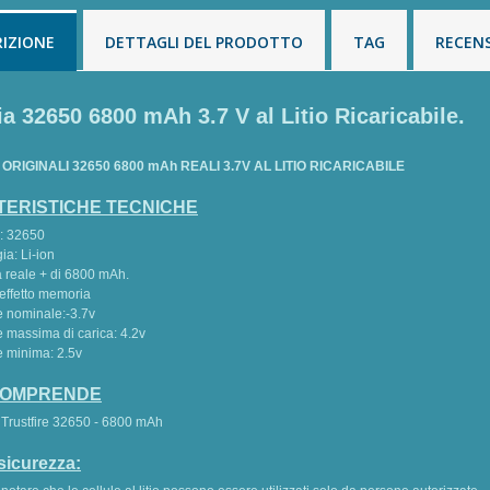
159,00 €
198,75 €
-20%
RIZIONE
DETTAGLI DEL PRODOTTO
TAG
RECENS
cetto di 18 cm e
Torcia Subacquea di
etro 2 cm in
Backup e Primaria
onio...
Nautieye,...
ia 32650 6800 mAh 3.7 V al Litio Ricaricabile.
0 €
25,00 €
-20%
125,00 €
156,25 €
-20%
ORIGINALI 32650 6800 mAh REALI 3.7V AL LITIO RICARICABILE
cetto di 15 cm e
Torcia Subacquea di
etro 2 cm in
Backup Nautieye,
ERISTICHE TECNICHE
onio...
Modello...
: 32650
0 €
22,50 €
-20%
109,00 €
136,25 €
-20%
ia: Li-ion
à reale + di 6800 mAh.
p aperta in
Caricabatteria Vapcell,
effetto memoria
e nominale:-3.7v
minio, Morsetto per
Modello Q2 18650
e massima di carica: 4.2v
fe...
26650...
e minima: 2.5v
0 €
18,75 €
-20%
9,99 €
12,49 €
-20%
 COMPRENDE
a Trustfire 32650 - 6800 mAh
sicurezza: