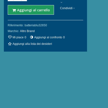
Condividi
Aggiungi al carrello
Riferimento:
batteriablu32650
Marchio:
Altro Brand
Mi piace
0
Aggiungi al confronto
0
Aggiungi alla lista dei desideri
Torcia Subacquea
Caricabatteria
Speleo S.S.N., Modello
Universale 18650 26650
H04,...
Batteria...
289,00 €
361,25 €
-20%
15,00 €
18,75 €
-20%
Torcia Subacquea
Batteria LiitoKala 26650
Speleo S.S.N., Modello
5000 mAh 3.7 V al...
H02, 4...
11,00 €
13,75 €
-20%
320,00 €
400,00 €
-20%
Batteria Soshine 26650
Batteria Hi-Max 26650
5500 mAh 3.7 V al
5000 mAh 3.7 V al
Litio...
Litio...