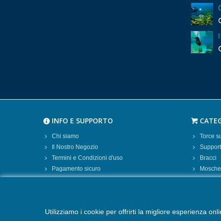
INFO E SUPPORTO
CATEG
Chi siamo
Torce 
Il Nostro Negozio
Supporti
Termini e Condizioni d'uso
Bracci
Pagamento sicuro
Moschet
Spedizione e Consegna
Batterie
Contattaci
Caricab
Mappa del sito
Borse 
Utilizziamo i cookie per offrirti la migliore esperienza on
Cookie Policy
Altro