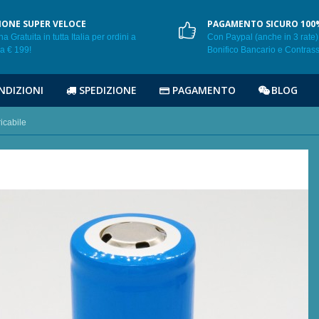
IONE SUPER VELOCE
PAGAMENTO SICURO 100
 Gratuita in tutta Italia per ordini a
Con Paypal (anche in 3 rate),
da € 199!
Bonifico Bancario e Contras
NDIZIONI
SPEDIZIONE
PAGAMENTO
BLOG
icabile