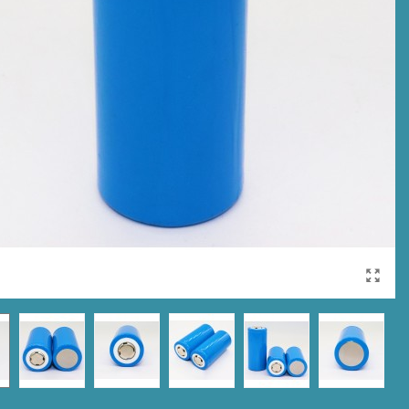
cetto di 25 cm e
Clamp maggiorata in
etro 2 cm in
Alluminio, Morsetto per...
onio...
15,00 €
18,75 €
-20%
0 €
28,75 €
-20%
Torcia Subacquea
cetto di 23 cm e
Primaria Nautieye,
etro 2 cm in
Modello...
onio...
169,00 €
211,25 €
-20%
0 €
27,50 €
-20%
Torcia Subacquea
cetto di 20.5 cm e
Primaria Nautieye,
etro 2 cm in...
Modello...
0 €
26,25 €
-20%