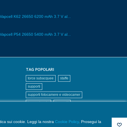
 Vapcell K62 26650 6200 mAh 3.7 V al...
 Vapcell P54 26650 5400 mAh 3.7 V al...
TAG POPOLARI
torce subacquee
staffe
supporti
supporti fotocamere e videocamer
torce primarie
braccetti
bracci
Foggia
torce con maniglia goodman
itica sui cookie. Leggi la nostra
Cookie Policy
. Prosegui la