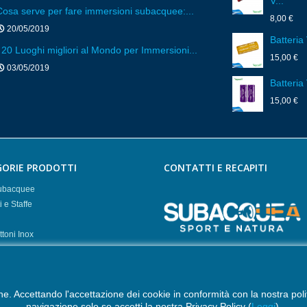
V...
Cosa serve per fare immersioni subacquee:...
8,00 €
20/05/2019
Batteria
I 20 Luoghi migliori al Mondo per Immersioni...
15,00 €
03/05/2019
Batteria
15,00 €
ORIE PRODOTTI
CONTATTI E RECAPITI
subacquee
 e Staffe
toni Inox
Subacquea Sport e Natura
atterie
Via Manfredonia, 52/37 - 71121 
Stagne
info@subacqueasportenatura.it
line. Accettando l'accettazione dei cookie in conformità con la nostra pol
navigazione solo se accetti la nostra Privacy Policy (
Leggi
).