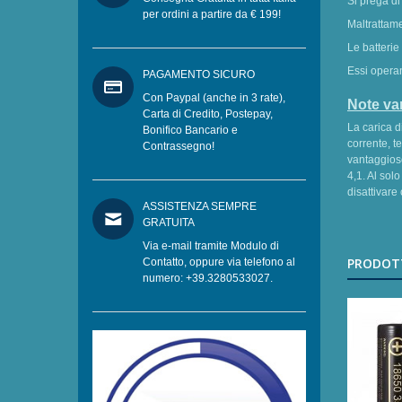
Si prega di
per ordini a partire da € 199!
Maltrattame
Le batterie
Essi operan
PAGAMENTO SICURO
Con Paypal (anche in 3 rate),
Note var
Carta di Credito, Postepay,
La carica d
Bonifico Bancario e
corrente, t
Contrassegno!
vantaggioso
4,1. Al solo
disattivare
ASSISTENZA SEMPRE
GRATUITA
Via e-mail tramite Modulo di
PRODOTT
Contatto, oppure via telefono al
numero: +39.3280533027.