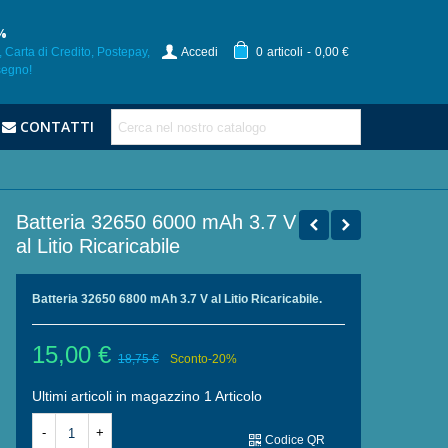
%
 Carta di Credito, Postepay,
Accedi
0
articoli
-
0,00 €
segno!
CONTATTI
Batteria 32650 6000 mAh 3.7 V
al Litio Ricaricabile
Batteria
32650
6800
mAh 3.7 V al Litio Ricaricabile.
15,00 €
18,75 €
Sconto
-20%
Ultimi articoli in magazzino
1 Articolo
-
+
Codice QR