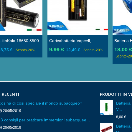
 LiitoKala 18650 3500
Caricabatteria Vapcell,
Batteria
 Al Litio Ricaricabile
Modello Q2 18650 26650
MAh 3.7 V
9,99 €
18,00 
8,75 €
12,49 €
Sconto
-20%
Sconto
-20%
3.7V
Con PCB 
Sconto
-2
I RECENTI
PRODOTTI IN V
Cos’ha di così speciale il mondo subacqueo?
Batteri
V...
20/05/2019
8,00 €
13 consigli per praticare immersioni subacquee...
Batteri
20/05/2019