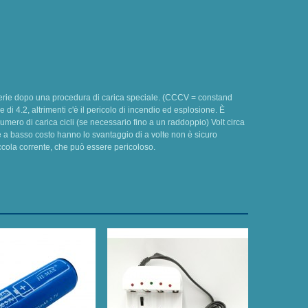
 batterie dopo una procedura di carica speciale. (CCCV = constand
di 4.2, altrimenti c'è il pericolo di incendio ed esplosione. È
mero di carica cicli (se necessario fino a un raddoppio) Volt circa
terie a basso costo hanno lo svantaggio di a volte non è sicuro
piccola corrente, che può essere pericoloso.
Batteria L
MAh 3.7 V 
11,00 €
Sconto
-20