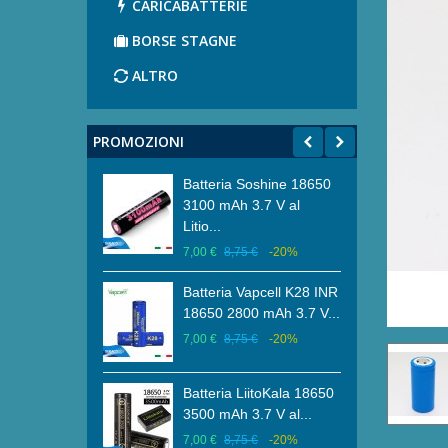
CARICABATTERIE
BORSE STAGNE
ALTRO
PROMOZIONI
ubacquea di
Batteria Soshine 18650
Brac
 Primaria
3100 mAh 3.7 V al
Diam
.
Litio...
Carb
7,50 €
-20%
7,00 €
8,75 €
-20%
23,0
ubacquea di
Batteria Vapcell K28 INR
Brac
 Primaria
18650 2800 mAh 3.7 V...
Diam
.
Carb
7,00 €
8,75 €
-20%
7,50 €
-20%
22,0
Batteria LiitoKala 18650
ubacquea di
Brac
3500 mAh 3.7 V al...
Primaria e per
Diam
7,00 €
8,75 €
-20%
21,0